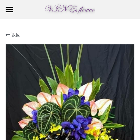
×
商品分類
首頁
返回
綠色盆栽
關於青藤
不凋花乾燥花
訂購須知
首頁推薦
花禮訂購
追思花籃
花藝教室
花束盆花桌花
喜慶花籃
蘭花花禮
聯繫我們
特殊造型蘭花
多肉造型盆栽
訂購須知
多肉造型盆栽
造型組合盆景
造型組合盆景
特殊造型蘭花