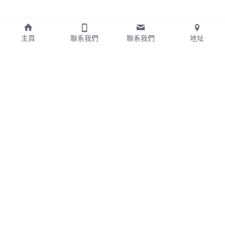
主頁
聯系我們
聯系我們
地址
關於我們
聯繫我們
統編：88223863
聯絡人：陳小姐
台北市文山區指南路三段52號
電話：
0988666732
7樓之一
LineID:
0988666732
營業時間:
ihung888888@yahoo.com.tw
週一至週六08:00-18:00