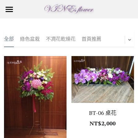
×
商品分類
首頁
綠色盆栽
關於青藤
全部
綠色盆栽
不凋花乾燥花
首頁推薦
不凋花乾燥花
訂購須知
首頁推薦
花禮訂購
追思花籃
花藝教室
花束盆花桌花
喜慶花籃
蘭花花禮
聯繫我們
特殊造型蘭花
多肉造型盆栽
訂購須知
BT-06 桌花
多肉造型盆栽
造型組合盆景
NT$2,000
造型組合盆景
特殊造型蘭花