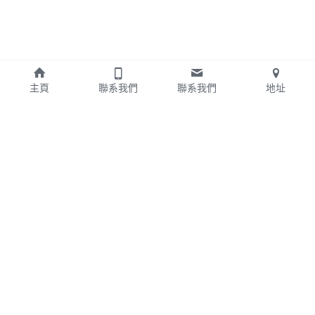
主頁
聯系我們
聯系我們
地址
關於我們
聯繫我們
統編：88223863
聯絡人：陳小姐
台北市文山區指南路三段52號
電話：
0988666732
7樓之一
LineID:
0988666732
營業時間:
ihung888888@yahoo.com.tw
週一至週六08:00-18:00